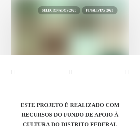
SELECIONADOS 2023
FINALISTAS 2023
30 de março de 2023
Um Jardim
ESTE PROJETO É REALIZADO COM
Direção: Rebeca Matta
RECURSOS DO FUNDO DE APOIO À
CULTURA DO DISTRITO FEDERAL
by Festival Filmaê