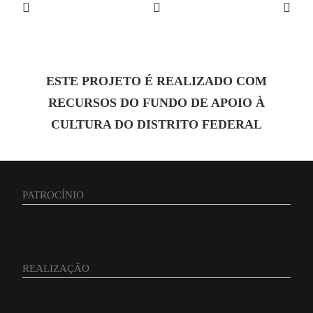
30 de março de 2023
Um Jardim
ESTE PROJETO É REALIZADO COM
Direção: Rebeca Matta
RECURSOS DO FUNDO DE APOIO À
CULTURA DO DISTRITO FEDERAL
by Festival Filmaê
PATROCÍNIO
REALIZAÇÃO